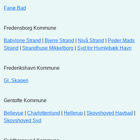
Fanø Bad
Fredensborg Kommune
Babylone Strand
|
Bjerre Strand
|
Nivå Strand
|
Peder Mads
Strand
|
Strandhuse Mikkelborg
|
Syd for Humlebæk Havn
Frederikshavn Kommune
Gl. Skagen
Gentofte Kommune
Bellevue
|
Charlottenlund
|
Hellerup
|
Skovshoved Havbad
|
Skovshoved Syd