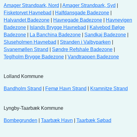
Amager Strandpark, Nord
|
Amager Strandpark, Syd
|
Fisketorvet Havnebad
|
Halfdansgade Badezone
|
Halvandet Badezone
|
Havnegade Badezone
|
Havnevigen
Badezone
|
Islands Brygge Havnebad
|
Kalvebod Bølge
Badezone
|
La Banchina Badezone
|
Sandkaj Badezone
|
Sluseholmen Havnebad
|
Stranden i Valbyparken
|
Svanemøllen Strand
|
Søndre Refshale Badezone
|
Teglholm Brygge Badezone
|
Vandtrappen Badezone
Lolland Kommune
Bandholm Strand
|
Femø Havn Strand
|
Kramnitze Strand
Lyngby-Taarbæk Kommune
Bombegrunden
|
Taarbæk Havn
|
Taarbæk Søbad