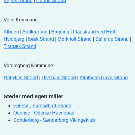
Vejers Strand
|
Henne Strand
Vejle Kommune
Albuen
|
Andkær Vig
|
Brejning
|
Fladstrand ved Høll
|
Hvidbjerg
|
Ibæk Strand
|
Mørkholt Strand
|
Sellerup Strand
|
Tirsbæk Strand
Vordingborg Kommune
Råbylille Strand
|
Ulvshale Strand
|
Klintholm Havn Strand
Steder med egen måler
Furesø - Furesøbad Strand
Odense - Odense Havnebad
Sønderborg - Sønderborg Vikingeklub