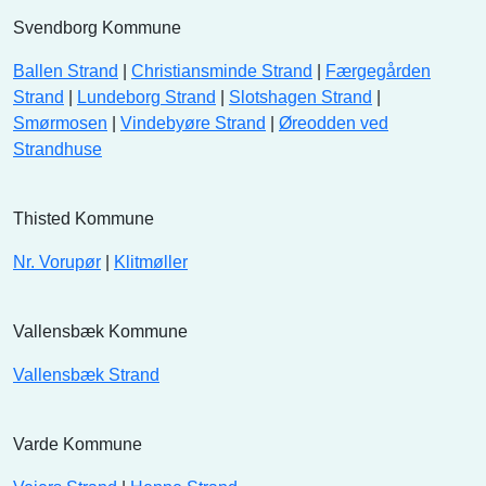
Svendborg Kommune
Ballen Strand
|
Christiansminde Strand
|
Færgegården
Strand
|
Lundeborg Strand
|
Slotshagen Strand
|
Smørmosen
|
Vindebyøre Strand
|
Øreodden ved
Strandhuse
Thisted Kommune
Nr. Vorupør
|
Klitmøller
Vallensbæk Kommune
Vallensbæk Strand
Varde Kommune