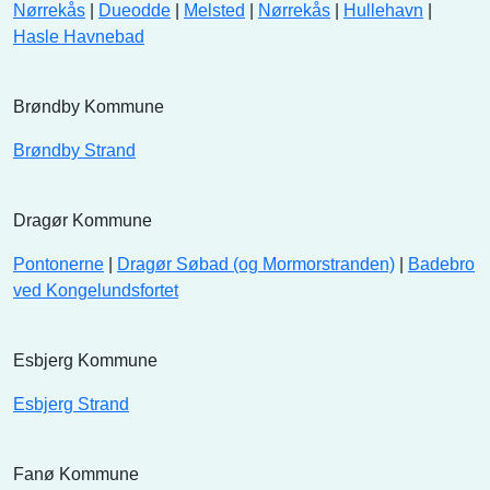
Nørrekås
|
Dueodde
|
Melsted
|
Nørrekås
|
Hullehavn
|
Hasle Havnebad
Brøndby Kommune
Brøndby Strand
Dragør Kommune
Pontonerne
|
Dragør Søbad (og Mormorstranden)
|
Badebro
ved Kongelundsfortet
Esbjerg Kommune
Esbjerg Strand
Fanø Kommune