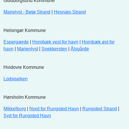
Guldborgsund Kommune
Marielyst - Bøtø Strand
|
Hesnæs Strand
Helsingør Kommune
Espergærde
|
Hornbæk vest for havn
|
Hornbæk øst for
havn
|
Marienlyst
|
Snekkersten
|
Ålsgårde
Hvidovre Kommune
Lodsparken
Hørsholm Kommune
Mikkelborg
|
Nord for Rungsted Havn
|
Rungsted Strand
|
Syd for Rungsted Havn