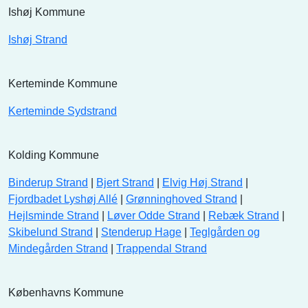
Ishøj Kommune
Ishøj Strand
Kerteminde Kommune
Kerteminde Sydstrand
Kolding Kommune
Binderup Strand
|
Bjert Strand
|
Elvig Høj Strand
|
Fjordbadet Lyshøj Allé
|
Grønninghoved Strand
|
Hejlsminde Strand
|
Løver Odde Strand
|
Rebæk Strand
|
Skibelund Strand
|
Stenderup Hage
|
Teglgården og
Mindegården Strand
|
Trappendal Strand
Københavns Kommune