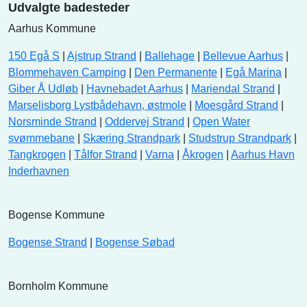
Udvalgte badesteder
Aarhus Kommune
150 Egå S
|
Ajstrup Strand
|
Ballehage
|
Bellevue Aarhus
|
Blommehaven Camping
|
Den Permanente
|
Egå Marina
|
Giber Å Udløb
|
Havnebadet Aarhus
|
Mariendal Strand
|
Marselisborg Lystbådehavn, østmole
|
Moesgård Strand
|
Norsminde Strand
|
Oddervej Strand
|
Open Water
svømmebane
|
Skæring Strandpark
|
Studstrup Strandpark
|
Tangkrogen
|
Tålfor Strand
|
Varna
|
Åkrogen
|
Aarhus Havn
Inderhavnen
Bogense Kommune
Bogense Strand
|
Bogense Søbad
Bornholm Kommune